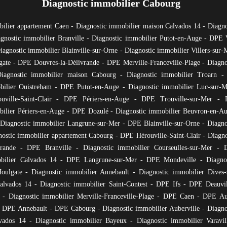
Diagnostic immobilier Cabourg
bilier appartement Caen
-
Diagnostic immobilier maison Calvados 14
-
Diagno
gnostic immobilier Branville
-
Diagnostic immobilier Putot-en-Auge
-
DPE V
iagnostic immobilier Blainville-sur-Orne
-
Diagnostic immobilier Villers-sur-
gate
-
DPE Douvres-la-Délivrande
-
DPE Merville-Franceville-Plage
-
Diagno
iagnostic immobilier maison Cabourg
-
Diagnostic immobilier Troarn
bilier Ouistreham
-
DPE Putot-en-Auge
-
Diagnostic immobilier Luc-sur-M
ville-Saint-Clair
-
DPE Périers-en-Auge
-
DPE Trouville-sur-Mer
-
ilier Périers-en-Auge
-
DPE Dozulé
-
Diagnostic immobilier Beuvron-en-A
Diagnostic immobilier Langrune-sur-Mer
-
DPE Blainville-sur-Orne
-
Diagno
nostic immobilier appartement Cabourg
-
DPE Hérouville-Saint-Clair
-
Diagno
vrande
-
DPE Branville
-
Diagnostic immobilier Courseulles-sur-Mer
-
bilier Calvados 14
-
DPE Langrune-sur-Mer
-
DPE Mondeville
-
Diagno
oulgate
-
Diagnostic immobilier Annebault
-
Diagnostic immobilier Dives
lvados 14
-
Diagnostic immobilier Saint-Contest
-
DPE Ifs
-
DPE Deauvil
-
Diagnostic immobilier Merville-Franceville-Plage
-
DPE Caen
-
DPE Aub
-
DPE Annebault
-
DPE Cabourg
-
Diagnostic immobilier Auberville
-
Diagno
vados 14
-
Diagnostic immobilier Bayeux
-
Diagnostic immobilier Varavil