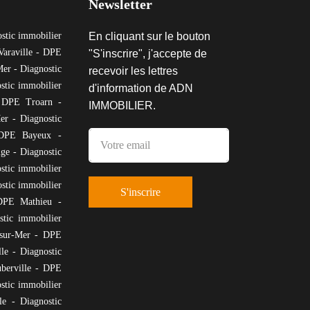
Newsletter
stic immobilier
En cliquant sur le bouton
araville
-
DPE
"S'inscrire", j'accepte de
Mer
-
Diagnostic
recevoir les lettres
stic immobilier
d'information de ADN
-
DPE Troarn
-
IMMOBILIER.
er
-
Diagnostic
DPE Bayeux
-
uge
-
Diagnostic
stic immobilier
stic immobilier
S'inscrire
DPE Mathieu
-
stic immobilier
-sur-Mer
-
DPE
le
-
Diagnostic
erville
-
DPE
stic immobilier
le
-
Diagnostic