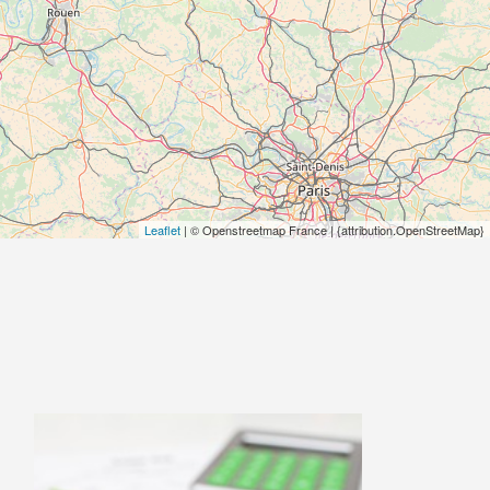
Leaflet
| © Openstreetmap France | {attribution.OpenStreetMap}