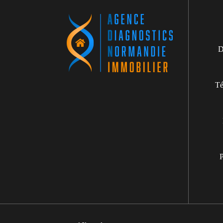
D
Té
P