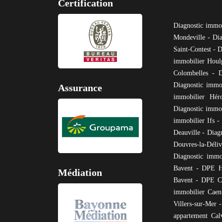
Certification
Diagnostic immo
Mondeville
-
Dia
Saint-Contest
-
D
immobilier Houl
Colombelles
-
D
Diagnostic immo
Assurance
immobilier Hérou
Diagnostic immob
immobilier Ifs
-
Deauville
-
Diag
Douvres-la-Déli
Diagnostic immo
Bavent
-
DPE H
Médiation
Bavent
-
DPE Ca
immobilier Caen
Villers-sur-Mer
appartement Cal