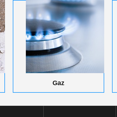
z
DPE